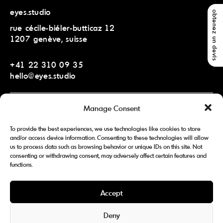
eyes.studio
obtenez un devis
rue cécile-biéler-butticaz 12
1207 genève, suisse
+41 22 310 09 35
hello@eyes.studio
Manage Consent
eyes.studio middle east
ontario tower, office 1701-32
To provide the best experiences, we use technologies like cookies to store
dubai, uae
and/or access device information. Consenting to these technologies will allow
us to process data such as browsing behavior or unique IDs on this site. Not
consenting or withdrawing consent, may adversely affect certain features and
+971 5 6644 7776
functions.
me@eyes.studio
Accept
Facebook
Instagram
LinkedIn
Deny