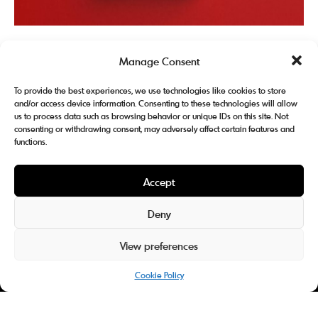
Hublot, magazine
Manage Consent
To provide the best experiences, we use technologies like cookies to store
and/or access device information. Consenting to these technologies will allow
us to process data such as browsing behavior or unique IDs on this site. Not
consenting or withdrawing consent, may adversely affect certain features and
functions.
Accept
Deny
Abonnez-vous à notre newsletter
View preferences
Cookie Policy
eyes.studio