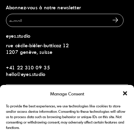
Abonnez-vous à notre newsletter
eyes.studio
rue cécile-biéler-butticaz 12
1207 genève, suisse
+41 22 310 09 35
hello@eyes.studio
Manage Consent
eyes.studio middle east
ontario tower, office 1701-32
To provide the best experiences, we use technologies like cookies to store
dubai, uae
and/or access device information. Consenting to these technologies will allow
us to process data such as browsing behavior or unique IDs on this site. Not
consenting or withdrawing consent, may adversely affect certain features and
+971 5 6644 7776
functions.
me@eyes.studio